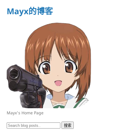
Mayx的博客
Mayx's Home Page