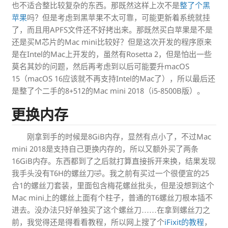
也不适合整比较复杂的东西。那既然这样上次不是
整了个黑
苹果
吗？但是考虑到黑苹果不太可靠，可能更新着系统就挂
了，而且用APFS文件还不好拷出来。那既然买白苹果是不是
还是买M芯片的Mac mini比较好？但是这次开发的程序原来
是在Intel的Mac上开发的，虽然有Rosetta 2，但是怕出一些
莫名其妙的问题，然后再考虑到以后可能要升macOS
15（macOS 16应该就不再支持Intel的Mac了），所以最后还
是整了个二手的8+512的Mac mini 2018（i5-8500B版）。
更换内存
刚拿到手的时候是8GiB内存，显然有点小了，不过Mac
mini 2018是支持自己更换内存的，所以又额外买了两条
16GiB内存。东西都到了之后就打算直接拆开来换，结果发现
我手头没有T6H的螺丝刀🤣。我之前有买过一个很便宜的25
合1的螺丝刀套装，里面包含梅花螺丝批头，但是没想到这个
Mac mini上的螺丝上面有个柱子，普通的T6螺丝刀根本插不
进去。没办法只好单独买了这个螺丝刀……在拿到螺丝刀之
前，我觉得还是得看看教程，所以网上搜了个
iFixit的教程
，