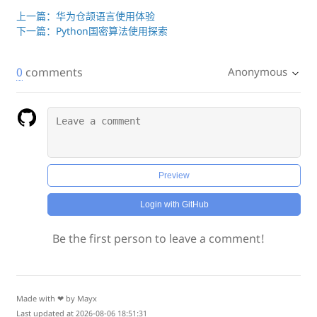
上一篇：华为仓颉语言使用体验
下一篇：Python国密算法使用探索
0
comments
Anonymous
Preview
Login with GitHub
Be the first person to leave a comment!
Made with ❤ by Mayx
Last updated at 2026-08-06 18:51:31