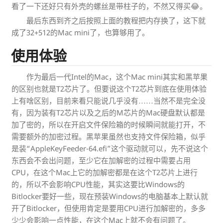
看了一下还好只有外壳的螺丝是带柱子的，不然又得买😂。
最后东西到齐之后按照上面的教程把内存换了，这下就
成了32+512的Mac mini了，也算够用了。
使用体验
作为最后一代Intel的Mac，这个Mac mini其实和黑苹果
的区别也就是T2芯片了。但要说这个T2芯片到底在使用体验
上有啥区别，目前来看只能说几乎没有……当然不是完全没
有，因为装有T2芯片以及之后的M芯片的Mac硬盘默认都是
加了密的，所以在开启文件保险箱的时候瞬间就能打开，不
需要额外的加密过程。黑苹果虽然也支持文件保险箱，似乎
是装“AppleKeyFeeder-64.efi”这个驱动就可以，先不说这个
东西会不会出问题，至少它在加解密的过程中需要占用
CPU，在这个Mac上它的加解密都是在这个T2芯片上进行
的，所以不会影响CPU性能，其实这要比Windows的
Bitlocker要好一些，现在预装Windows的电脑基本上默认就
开了Bitlocker，但使用肯定是要用CPU进行加解密的，多多
少少会影响一点性能，在这个Mac上就不会有问题了。