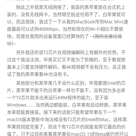
除此之外就是无线网络了，我装的黑苹果是在台式机上
装的，没有无线网卡，当然隔空投送也用不了。白苹果就可
以，而且很快，我试了一下从我的MacBook传到Mac Mini速
度最高可以达到400Mbps，当然和现在的Wi-Fi相比不算很
快，但是在我用的设备里面已经算快的了
（用的全是垃圾
🤣）
另外我还听说T2芯片在视频编解码上有额外的优势，不
过这个我没法测，毕竟买它又不是为了剪辑的，至于看视频
基本上只要支持硬件解码，看4K视频都不会有压力，反正我
试了我的黑苹果看4K也没有卡。
其他部分和黑苹果几乎没什么区别，毕竟都是Intel的芯
片，黑苹果不能干的白苹果一样也不能干，没有因为多出来
一个T2芯片就多出来运行ARM程序的能力，至于装
Windows……当然两边都能装，白苹果有启动转换，黑苹果
本来就能直接装。接下来的话就只能希望苹果在下一个
macOS版本更新中淘汰掉没有T2芯片的Intel的Mac，这样黑
苹果就彻底完蛋了，而这个有T2芯片的就能发挥它最后的价
值了，只不过目前来看黑苹果在macOS 15的Beta版仍然可以