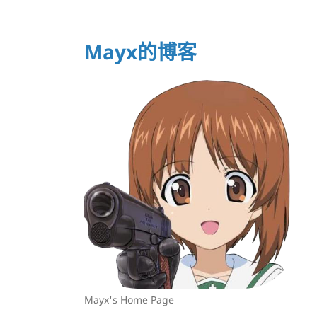
Mayx的博客
Mayx's Home Page