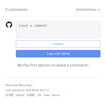
0
comments
Anonymous
Preview
Login with GitHub
Be the first person to leave a comment!
Made with ❤ by Mayx
Last updated at 2026-08-06 18:51:31
总字数：645545 - 文章数：185 -
Feed
-
About