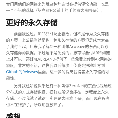
专门用他们的网络来为我这种静态博客提供评论功能，也是
一个不错的选择（毕竟ETH公链上的手续费太贵啦😂）。
更好的永久存储
前面我说过，IPFS只能防止篡改，但不是作为永久存储
的方案，上公链当然是也一种永久存储的方案但是成本太高
了我付不起。后来我了解到一种叫做Arweave的东西可以永
久存储你的数据，不过这不是免费的，想存得要付AR币到链
上才可以。还好4EVERLAND提供了一些免费上传到AR网络的
额度，非常的不错，这样我以后每次上传我会把地址写到
Github的Releases
里面，进一步的提高我博客永久存储的可
能性。
另外我还听说似乎还有一种叫做ZeroNet的东西也是通过
分布式的方式存储数据，据群友所说也能在一定程度上永久
存储。不过我试了试访问实在是太困难了😂，而且现在程序
也不在维护了，所以也就放弃了。
感想