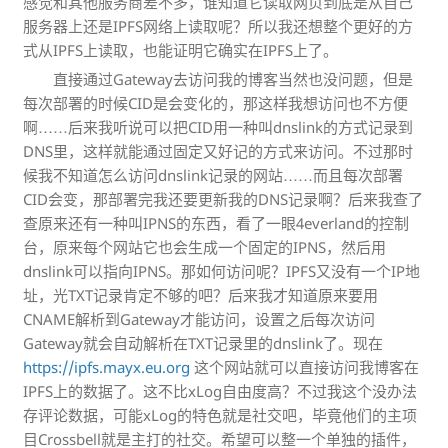
感觉和其他服务商差不多，谁知道它读取网页到底是从自己
服务器上还是IPFS网络上读取呢？所以我还想整个更好的方
式从IPFS上读取，也能证明它确实在IPFS上了。
直接通过Gateway去访问我的博客当然也没问题，但是
每次部署的时候CID是会变化的，那这样我想访问也不方便
啊……后来我听说可以把CID用一种叫dnslink的方式记录到
DNS里，这样就能通过固定又好记的方式来访问。不过那时
候我不知道怎么访问dnslink记录的网站……而且每次部署
CID会变，那部署完我还要更新我的DNS记录啊？后来我查了
查原来还有一种叫IPNS的东西，看了一眼4everland的控制
台，原来每个网站它也会生成一个固定的IPNS，然后用
dnslink可以指向IPNS。那如何访问呢？IPFS又没有一个IP地
址，光TXT记录肯定不够的吧？后来我才知道原来要用
CNAME解析到Gateway才能访问，设置之后每次访问
Gateway就会自动解析在TXT记录里的dnslink了。现在
https://ipfs.mayx.eu.org
这个网站就可以直接访问我博客在
IPFS上的数据了。这不比xLog自由度高？不过我这个没办法
存评论数据，可能xLog的特色就是社交吧，毕竟他们的主项
目Crossbell就是主打的社交。希望可以整一个单独的插件，