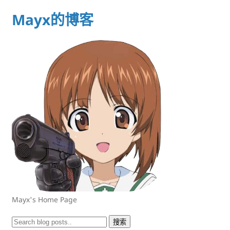
Mayx的博客
Mayx's Home Page