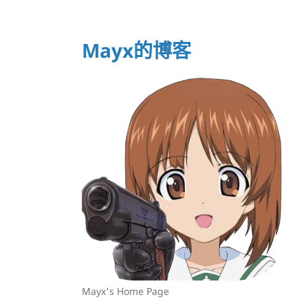
Mayx的博客
Mayx's Home Page