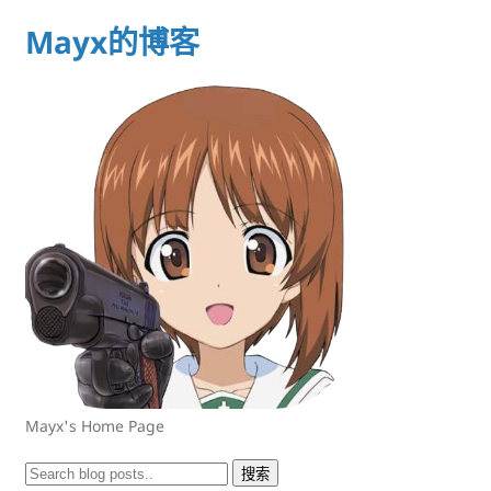
Mayx的博客
Mayx's Home Page