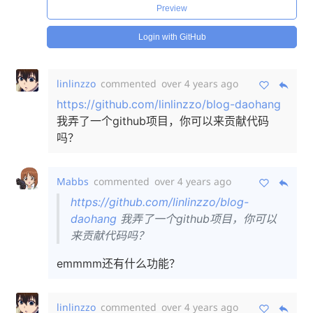
Preview
Login with GitHub
linlinzzo
commented
over 4 years ago
https://github.com/linlinzzo/blog-daohang
我弄了一个github项目，你可以来贡献代码
吗？
Mabbs
commented
over 4 years ago
https://github.com/linlinzzo/blog-
daohang
我弄了一个github项目，你可以
来贡献代码吗？
emmmm还有什么功能？
linlinzzo
commented
over 4 years ago