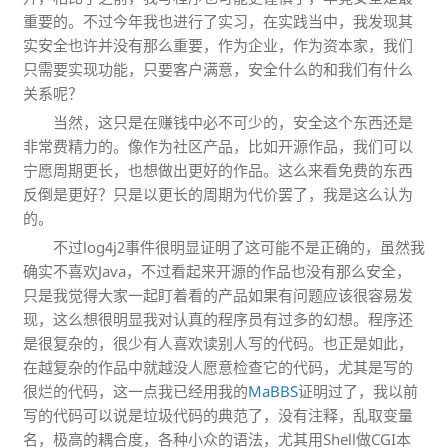
重要的。不过今年我也进行了实习，在实践当中，我发现其
实安全也许并没有那么重要，作为企业，作为资本家，我们
只需要实现功能，只要客户满意，安全什么的和我们有什么
关系呢？
当然，这只是在赚钱中必不可少的，安全这个东西还是
非常费精力的。像作为社区产品，比如开源作品，我们可以
宁愿周期更长，也想做出更好的作品。这么来看免费的东西
反倒是更好？只是以更长的周期为代价罢了，我是这么认为
的。
不过log4j2事件很明显证明了这可能不是正确的，虽然我
确实不喜欢Java，不过看起来开源的作品也没有那么安全，
只是我觉得大家一起盯着看的产品如果有问题应该很容易发
现，这么想很明显我对认真的程序员有过多的幻想。程序还
是很复杂的，很少有人喜欢读别人写的代码。也正是如此，
在越复杂的作品中就越没人愿意检查它的代码，尤其是写的
很烂的代码，这一点我已经用我的
MaBBS
证明过了，我以前
写的代码可以说是垃圾代码的典范了，没有注释，乱取变量
名，极高的耦合度，各种小众的语法，尤其用Shell做CGI本