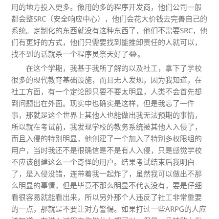
用的地方投入更多。像用的多的程序开发商，他们公司一般
都会整SRC（安全响应中心），他们会花大价钱去完善自己的
系统。定制化的东西就没有这种东西了，他们不需要SRC，他
们有更好的方式，他们只需要找到能推卸责任的人就可以，
找不到的话就杀一个程序员祭天好了😂。
在这个学期，我基于我所了解的以及社工，拿下了学校
很多的现代教育基础设施，而且无人发现，因为我知道，在
社工方面，有一个定论即只要不要太明显，人类不会首先想
到问题出在外面。现实中也确实是这样，但是我忘了一件
事，那就是这个世界上其他人也能做出我无法预期的事情，
所以就在考试前，我发现学校的教务系统被其他人入侵了，
而且入侵的特别明显，他创建了一个加入了特别多权限组的
用户，当时我还不是很确信是不是有人入侵，只是感觉学校
不应该创建这么一个奇怪的用户。结果考试结束后我明白
了，是入侵没错，连带着我一起炸了，虽然我可以做出不那
么明显的事情，但是毕竟不那么明显不代表没有，要是仔细
看很容易就能看出来，所以另外那个人违反了社工非常重要
的一点，那就是不要让对方警惕。如果打过一些ARPG的人应