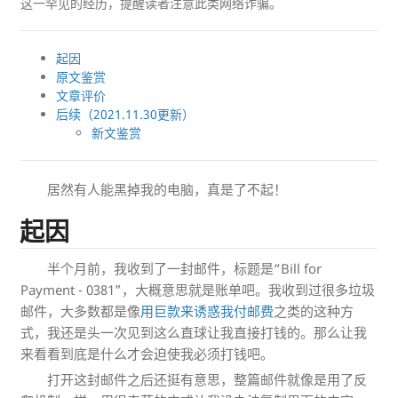
这一罕见的经历，提醒读者注意此类网络诈骗。
起因
原文鉴赏
文章评价
后续（2021.11.30更新）
新文鉴赏
居然有人能黑掉我的电脑，真是了不起！
起因
半个月前，我收到了一封邮件，标题是“Bill for
Payment - 0381”，大概意思就是账单吧。我收到过很多垃圾
邮件，大多数都是像
用巨款来诱惑我付邮费
之类的这种方
式，我还是头一次见到这么直球让我直接打钱的。那么让我
来看看到底是什么才会迫使我必须打钱吧。
打开这封邮件之后还挺有意思，整篇邮件就像是用了反