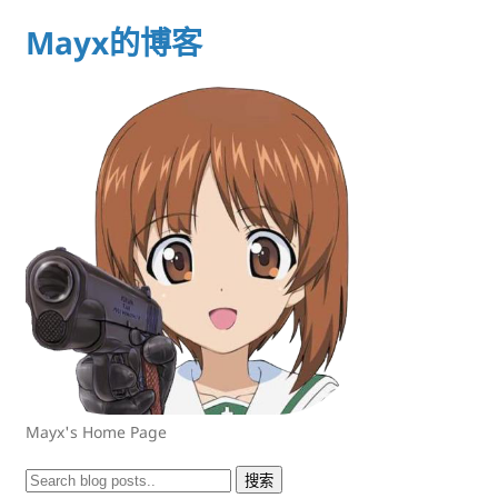
Mayx的博客
Mayx's Home Page