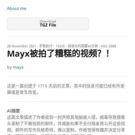
About me
Download
TGZ File
28 November 2021
- 字数统计：13255 - 阅读大约需要42分钟 - Hits:
2688
Mayx被拍了糟糕的视频？！
by
mayx
这是一篇创建于
1715
天前的文章，其中的信息可能已经有所发
展或是发生改变。
AI摘要
这篇文章描述了作者收到一封声称其电脑被入侵，病毒导致摄像
头录制了不雅视频的邮件，并威胁如果不支付赎金将公开这些视
频。邮件的写作风格奇特，难以复制，作者觉得有趣并决定分享