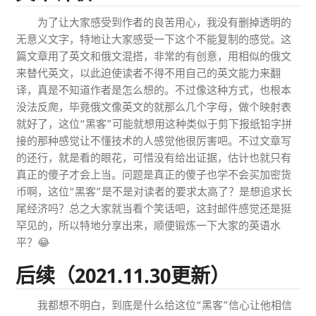
为了让大家感受到作者的良苦用心，我没有删掉透明的
无意义文字，特地让大家感受一下这个不能复制的感觉。这
篇文章用了英文和俄文混搭，非常的有创意，用相似的俄文
来替代英文，以此迫使读者不得不用自己的英文能力来翻
译，真是不知道作者是怎么想的。不过像这种方式，也根本
没法反爬，毕竟俄文像英文的就那么几个字母，做个映射表
就好了，这位“黑客”可能就想用这种类似于剪下报纸铅字拼
接的那种感觉让不懂技术的人感觉他很厉害吧。不过文章写
的还行，就是看的眼花，可惜没有给出证据，估计也就只有
真正的傻子才会上当。问题是真正的傻子也学不会买加密货
币啊，这位“黑客”是不是对读者的要求太高了？是想追求长
尾经济吗？总之大家就当看个笑话吧，这封邮件感觉还是挺
罕见的，所以特地分享出来，顺便锻炼一下大家的英语水
平？😂
后续（2021.11.30更新）
我都想不明白，到底是什么给这位“黑客”信心让他相信