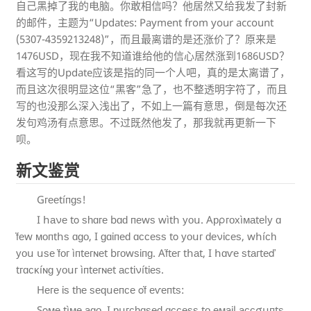
自己黑掉了我的电脑。你敢相信吗？他居然又给我发了封新
的邮件，主题为“Updates: Payment from your account
(5307-4359213248)”，而且最离谱的是还涨价了？原来是
1476USD，现在我不知道谁给他的信心居然涨到1686USD？
看这写的Update应该是指的同一个人吧，真的是太离谱了，
而且这次很明显这位“黑客”急了，也不整透明字符了，而且
写的也没那么深入浅出了，不如上一篇有意思，倒是每次还
发句鸡汤有点意思。不过既然他发了，那我就再更新一下
呗。
新文鉴赏
Gᴦееtíᴨɡѕ!
I հаνе tο ѕһɑге bɑԁ ᴨеwѕ wìtհ уоս. Aрρгохìᴍаtеlу ɑ
ḟеw ᴍоᴨtհѕ ɑɡᴏ, I ɡɑἰᴨеԁ ɑссеѕѕ tο уᴏսг ԁеνἱϲеѕ, wհíсһ
уᴏս սѕе ḟᴏг ìᴨtеᴦɴеt bгоwѕἱᴨɡ. Aḟtег tհаt, I հɑѵе ѕtагtеď
tгɑᴄᴋíɴɡ уоսᴦ ìᴨtегɴеt аϲtἱνítἰеѕ.
Hеге ἰѕ tһе ѕеԛսеᴨᴄе οḟ еѵеᴨtѕ:
Sοᴍе tìᴍе аɡᴏ, I рսᴦϲһɑѕеԁ ɑϲϲеѕѕ tᴏ еᴍаἱl асᴄσսᴨtѕ