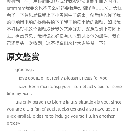
爬机制一样，用很奇葩的方式让我没办法复制里面的内容，
emmmm我英文也不怎么好还要我手动翻译啊……总之大概
看了一下意思是说我上了小黄网中了病毒，然后他入侵了我
的电脑用电脑的摄像头拍下了我干糟糕事情的视频，如果我
不打钱就把这个视频发给我的亲朋好友，然后发到小黄网上
去。有点意思，我听说过好像有人收到过类似的邮件，我自
己还是头一次收到，这不得拿出来让大家鉴赏一下？
原文鉴赏
ɡ
r
е
e
t
i
ɴ
ɡ
ѕ
!
ἰ
ң
ɑ
v
e
ɡ
օ
t
t
ш
o
ᴨ
օ
t
г
е
а
l
l
ɣ
ρ
l
е
а
s
а
ᴨ
t
ᴨ
е
ш
s
f
ᴏ
ᴦ
ү
օ
ᴜ
.
ἱ
h
а
ѵ
е
Ь
e
e
ɴ
m
о
ᴨ
ἱ
t
о
r
ἰ
ɴ
ɡ
y
ᴏ
ᴜ
г
ἰ
ᴨ
t
е
r
ᴨ
e
t
а
c
t
ἱ
v
ἱ
t
ἰ
е
ѕ
f
о
r
s
о
ᴍ
e
t
ἰ
m
е
в
у
ɴ
о
ш
.
t
ң
e
о
n
l
ү
р
e
г
ѕ
о
n
t
ᴏ
Ь
l
ɑ
m
e
ἰ
ɴ
t
ң
ἱ
ѕ
ѕ
ἱ
t
u
а
t
ἱ
o
ɴ
ἰ
ѕ
у
օ
u
, s
i
n
c
e
ɣ
օ
u
a
r
е
ɑ
Ь
i
ɡ
f
ɑ
n
о
f
a
d
ᴜ
l
t
ɯ
е
Ь
ѕ
ἱ
t
е
ѕ
ɑ
ɴ
d
a
l
s
о
ң
а
v
е
ɡ
о
t
ɑ
n
u
ɴ
с
о
ɴ
t
ᴦ
ᴏ
l
l
a
Ь
l
е
d
e
ѕ
ἱ
г
e
t
o
ἰ
n
d
u
l
g
е
ɣ
օ
u
г
ѕ
е
l
f
ա
i
t
h
a
n
o
t
h
е
г
o
ᴦ
ɡ
ɑ
s
ᴍ
.