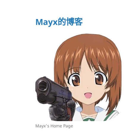
Mayx的博客
Mayx's Home Page