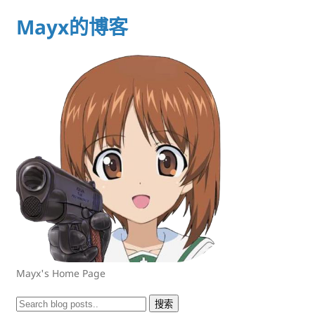
Mayx的博客
Mayx's Home Page