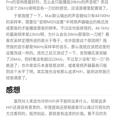
Pro的音响是最好的，怎么会只能播放20kHz的声音呢？而且
它这个20kHz很明显有一刀切的感觉，应该是哪里配置错了。
于是我搜了一下，Mac默认输出的声音貌似只有44100Hz
的采样率，需要在“音频MIDI设置”中将扬声器输出的格式改
成更高的才能播放更高的频率。不过这也挺奇怪的，44.1kHz
的最高频率是22kHz啊，为什么会在20kHz那里砍一刀呢？看
香农采样定理所说的是大于等于，也许就是这个原因吧？既
然我的音乐都是96kHz采样率的音乐，那么我就应该把这里的
设置改成一样的。改完之后又测试了一下，发现确实是突破
了20kHz，但好像没有超过22kHz，不过至少没有“砍一刀”的
痕迹了，也许是音乐本身就是这样，或者是扬声器最高只能
到这个水平了吧。其实我也没有那么追求HiFi，能到这样我已
经很满意了。
感想
虽然对人来说也许听HiFi并不能听出来什么，但是追求
HiFi还是挺有意思的，毕竟提高还原程度是可以通过可视化的
方式看到的，既然如此，那就是有追求的价值。看不见的东