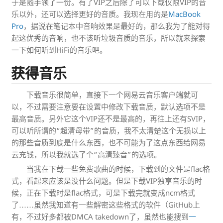
于是随手领了一份。有了VIP之后除了可以下载仅限VIP的音
乐以外，还可以选择更好的音质。我现在用的是
MacBook
Pro
，据说在笔记本中音响效果是最好的，那么我为了能对得
起这优秀的音响，也不该听垃圾音质的音乐，所以就来探索
一下如何听到HiFi的音乐吧。
获得音乐
下载音乐很简单，直接下一个网易云音乐客户端就可
以，不过需要注意要在设置中修改下载音质，默认选项不是
最高音质。另外它这个VIP还不是最高的，再往上还有SVIP，
可以听所谓的“超清母带”的音质，我不太清楚这个无损以上
的那些音质到底是什么东西，也不可能为了这点东西给网易
云充钱，所以我就选了个“高清臻音”的选项。
当我在下载一些免费歌曲的时候，下载到的文件是flac格
式，看起来应该是没什么问题。但是下载VIP独享音乐的时
候，正在下载时是flac格式，可是下载完就变成ncm格式
了……虽然我知道有一些解密这些格式的软件（GitHub上
有，不过好多都被DMCA takedown了，虽然也能搜到
一