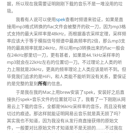
据，所以现在我需要证明刚刚下载的音乐不是一堆没用的垃
圾。
我看有人说可以使用
spek
查看时频谱来验证，如果是直
接用mp3格式转换的flac文件会被整齐的砍一刀，因为mp3格
式支持的最大采样率是48kHz，而根据香农采样定理，采样频
率应该大于等于模拟信号频谱中最高频率的2倍，那么mp3支
持的最高频率就是24kHz，所以用mp3转换出来的flac一般会
在24kHz那里切一刀，更有甚者，如果是44.1kHz采样率的
mp3就会在22kHz左右的位置切一刀。不过理论上人类的听
力上限就是20kHz，更高的频率理论上人类应该是听不到。但
毕竟我们追求的是HiFi，和人类能不能听到没有关系，要保证
的是完整的复刻
所有
的信息。
于是我在我的Mac上用brew安装了spek，安装好之后直
接执行spek+音乐文件的位置就可以了，我看了一下刚刚从网
易云上下载的音乐，全都是96kHz采样率的音乐，而且没有被
切过的痕迹。那这样就能证明网易云音乐就是真无损了吗？
其实我也不知道，因为我没有从发行商直接获得的原始文
件，一般要对比原始文件才知道是不是无损的……不过我在