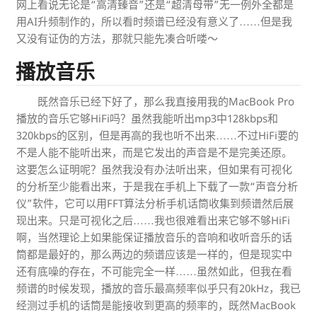
网上看说无论是“高清臻音”还是“超清母带”无一例外全都是
用AI升频制作的，所以看时频谱已经没有意义了……但是我
又没有证伪的方法，那就只能先凑合听喽～
播放音乐
既然音乐已经下好了，那么我直接用我的MacBook Pro
播放的音乐它够HiFi吗？虽然我能听出mp3中128kbps和
320kbps的区别，但是再高的我也听不出来……不过HiFi要的
不是人能不能听出来，而是它发出的声音是不是完美还原。
这要怎么证明呢？虽然我没有办法听出来，但如果有可视化
的分析至少能看出来，于是我在手机上下载了一款“声音分析
仪”软件，它可以用FFT算法分析手机话筒收集到频谱然后展
现出来。只是可视化之后……我也很难看出来它够不够HiFi
啊，当然理论上如果能保证播放音乐的音响和收听音乐的话
筒都是最好的，那么两边的频谱应该是一样的，但是现实中
还有底噪的存在，不可能完全一样……虽然如此，但我在看
频谱的时候发现，播放的音乐最高频率似乎只有20kHz，我已
经测过手机的话筒是能接收到更高的频率的，既然MacBook