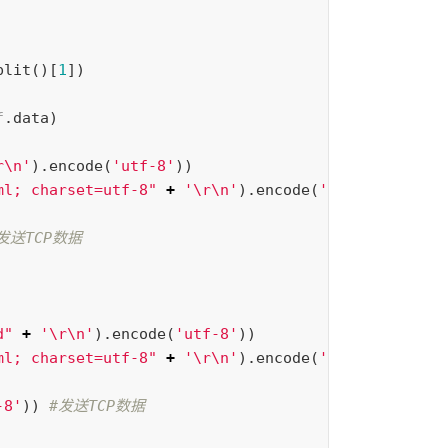
plit
()[
1
])
f
.
data
)
r\n
'
).
encode
(
'utf-8'
))
ml; charset=utf-8"
+
'
\r\n
'
).
encode
(
'utf-8'
))
d"
+
'
\r\n
'
).
encode
(
'utf-8'
))
ml; charset=utf-8"
+
'
\r\n
'
).
encode
(
'utf-8'
))
-8'
))