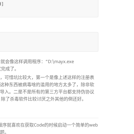
d]
就会像这样调用程序：“D:\mayx.exe
解析就完成了。
的，可惜坑比较大，第一个是像上述这样的注册表
mand”这种东西被病毒啥的滥用的地方太多了，除非软
法导入。二是不是所有的第三方平台都支持伪协议
，除了杀毒软件比较讨厌之外其他的倒还好。
程序就喜欢在获取Code的时候启动一个简单的web
问题。