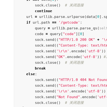
sock
.
close
()
continue
url
=
urllib
.
parse
.
urlparse
(
data
[
0
].
s
if
url
.
path
==
'/getcode'
:
query
=
urllib
.
parse
.
parse_qs
(
sel
code
=
query
[
"code"
][
0
]
sock
.
send
((
"HTTP/1.0 200 OK"
+
'
\
sock
.
send
((
"Content-Type: text/ht
sock
.
send
(
'
\r\n
'
.
encode
(
'utf-8'
))
sock
.
send
(
"OK"
.
encode
(
'utf-8'
))
sock
.
close
()
break
else
:
sock
.
send
((
"HTTP/1.0 404 Not Foun
sock
.
send
((
"Content-Type: text/ht
sock
.
send
(
'
\r\n
'
.
encode
(
'utf-8'
))
sock
.
send
(
"Not Found"
.
encode
(
'utf
sock
.
close
()