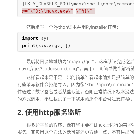
[HKEY_CLASSES_ROOT\mayx\shell\open\comman
@="\"D:\\mayx.exe\"
\"%1\""
然后编写一个Python脚本并用Pyinstaller打包：
import
sys
print
(
sys
.
argv
[
1
])
最后将回调地址填为“mayx://get”，这样认证完成之后
mayx://get?code=something”，再用urllib简单做个
这样看起来是不是非常的简单？看起来确实是挺简单
有些杀毒软件会拒绝导入，因为像“shell\open\com
件通过了数字签名或者某些认证，否则正常情况下根本没
的方式调用，不过我试了一下我用的那个平台倒是支持😂
2. 使用http服务监听
很多跨平台的程序，像有些主要在Linux上运行的某些
服务。其实用这个方法的话可能还更方便一点，不容易出