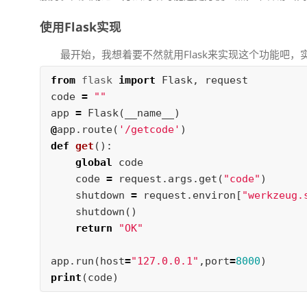
使用Flask实现
最开始，我想着要不然就用Flask来实现这个功能吧
from
flask
import
Flask
,
request
code
=
""
app
=
Flask
(
__name__
)
@
app
.
route
(
'/getcode'
)
def
get
():
global
code
code
=
request
.
args
.
get
(
"code"
)
shutdown
=
request
.
environ
[
"werkzeug.
shutdown
()
return
"OK"
app
.
run
(
host
=
"127.0.0.1"
,
port
=
8000
)
print
(
code
)