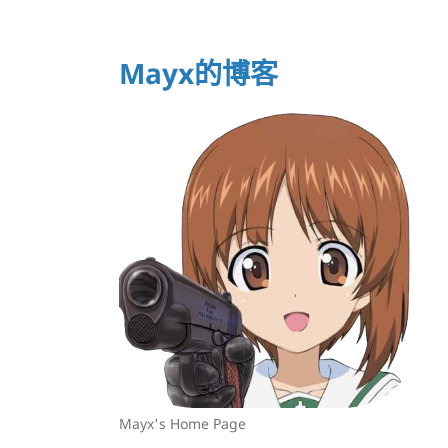
Mayx的博客
Mayx's Home Page