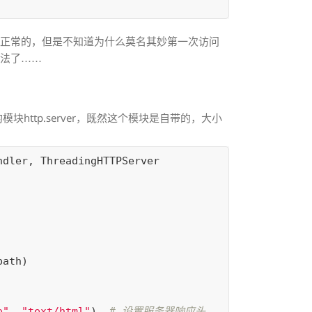
挺正常的，但是不知道为什么莫名其妙第一次访问
方法了……
块http.server，既然这个模块是自带的，大小
ndler
,
ThreadingHTTPServer
path
)
e"
,
"text/html"
)