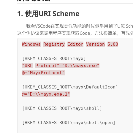
1. 使用URI Scheme
我看VSCode在实现类似功能的时候似乎用到了URI 
这个伪协议来调用程序实现获取Code，方法很简单，首先
Windows
Registry
Editor
Version
5.00
[HKEY_CLASSES_ROOT\mayx]
"URL
Protocol"="D:\\mayx.exe"
@="MayxProtocol"
[HKEY_CLASSES_ROOT\mayx\DefaultIcon]
@="D:\\mayx.exe,1"
[HKEY_CLASSES_ROOT\mayx\shell]
[HKEY_CLASSES_ROOT\mayx\shell\open]