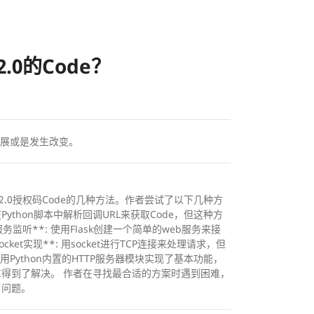
.0的Code？
展或是发生改变。
th2.0授权码Code的几种方法。作者尝试了以下几种方
/）并在Python脚本中解析回调URL来获取Code，但这种方
务监听**: 使用Flask创建一个简单的web服务来接
ket实现**: 用socket进行TCP连接来处理请求，但
: 使用Python内置的HTTP服务器模块实现了基本功能，
I得到了解决。 作者在寻找最合适的方案时遇到困难，
了问题。