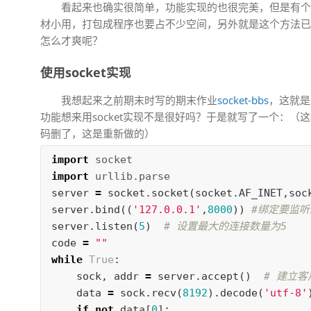
看起来也确实很简单，功能实现的也很完美，但是有个问
材小用，打包成程序也要占不少空间，另外就是这个方法
怎么才爽呢？
使用socket实现
我想起来之前期末时写的期末作业
socket-bbs
，这就是
功能想来用socket实现不是很好吗？于是就写了一个：
码删了，这是重新做的）
import
socket
import
urllib.parse
server
=
socket
.
socket
(
socket
.
AF_INET
,
soc
server
.
bind
((
'127.0.0.1'
,
8000
))
server
.
listen
(
5
)
code
=
""
while
True
:
sock
,
addr
=
server
.
accept
()
data
=
sock
.
recv
(
8192
).
decode
(
'utf-8'
if
not
data
[
0
]: