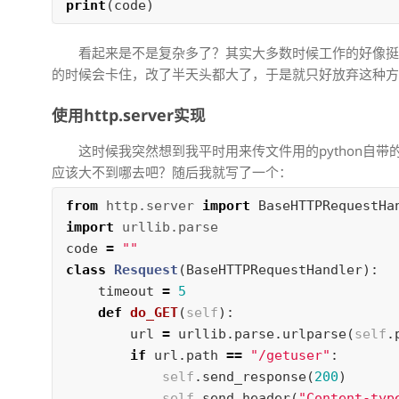
print
(
code
)
看起来是不是复杂多了？其实大多数时候工作的好像
的时候会卡住，改了半天头都大了，于是就只好放弃这种
使用http.server实现
这时候我突然想到我平时用来传文件用的python自带的模
应该大不到哪去吧？随后我就写了一个：
from
http.server
import
BaseHTTPRequestHa
import
urllib.parse
code
=
""
class
Resquest
(
BaseHTTPRequestHandler
):
timeout
=
5
def
do_GET
(
self
):
url
=
urllib
.
parse
.
urlparse
(
self
.
if
url
.
path
==
"/getuser"
:
self
.
send_response
(
200
)
self
.
send_header
(
"Content-typ