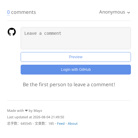
0
comments
Anonymous
Preview
Login with GitHub
Be the first person to leave a comment!
Made with ❤ by Mayx
Last updated at 2026-08-04 21:49:50
总字数：645545 - 文章数：185 -
Feed
-
About