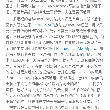
回答，如果我能整个16GiB的Macbook可能就能完整体验了
吧，可惜苹果家的内存比金子都贵，实在是买不起啊……
斯坦福的这种Finetune方法成本还是有点高，所以后来
又有人研究出了一个叫
LoRA
的办法去Finetune模型，据说只
要一张普通的显卡就可以进行，不需要一堆高级显卡也能
跑，不过再低级的显卡，也不是我这GTX1650Ti能碰瓷的，所
以我也只能看看别人训练的模型啦。在看的时候我发现了一
个用的中文训练集跑的模型项目
Chinese-LLaMA-Alpaca
，看
起来还挺有意思的，不过他们似乎担心什么版权问题，只放
出了LoRA权重，没有完整的模型，就相当于是没有面饼的泡
面，只有料包，好在他们倒是给了去哪里找面饼。不过泡面
的这个过程对我来说也挺难的，合并它需要13-15GiB的可用
内存，16GiB的内存肯定不够用，所以得找一台32GiB内存的
电脑（不会有人组非2次方倍数内存的电脑吧？）……我手头
没有，还好从网上找了台免费的云主机，整了个32GiB内存
的，才成功的把这碗面泡出来了。虽然泡面的步骤不多，也
不算特别难，只是我是觉得干嘛同一碗面泡那么多次，不如
我提前泡好直接放网上，所以我也在🤗上上传了最终合并并