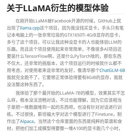
关于LLaMA衍生的模型体验
在刚开始LLaMA被Facebook开源的时候，GitHub上就
出现了
llama.cpp
这个项目，因为我没钱买显卡，手头只有笔
记本电脑上的一张非常垃圾的GTX1650Ti 4GiB显存的显卡，
多亏了这个项目，可以让我这种没显卡的人也能体验LLM的
乐趣。而且这个项目使用起来非常简单，不像很多AI项目还
要装什么TensorFlow啊，还是什么PyTorch啥的，那些东西
不仅大，还非常的挑版本，这个项目运行的时候就什么都不
用考虑，对使用者来说非常的友好，像清华那个
ChatGLM-6B
我就完全跑不了，它要想正常体验得要有8GiB的显存，我就
没法整这种东西了。
我体验了那个最开始的LLaMA-7B的模型，效果其实不怎
么样，根本没法流畅对话，不过也能理解，因为它应该相当
于是把一堆数据堆到一起的东西吧，也没有针对对话进行训
练。不过很快，斯坦福大学对这个模型进行了Finetune，制
作出了
Alpaca
，当然这个仓库里面的东西是纯粹的菜谱和食
材，把他们加工成模型得要整一堆A100的显卡跑几个小时，