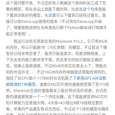
这个我可整不来，不过还好有人根据这个原材料加工成了完
整的模型，现在去🤗上就能下载的到，比如去
这个仓库
就能
下载到训练好的模型，在
这里
可以下载到已经经过量化，直
接可以给llama.cpp使用的版本（不过现在llama.cpp升级
了，得要按照说明在仓库里执行那个Python脚本进行转换才
能正常使用）。
我运行这些东西是在我的Macbook Pro上，它只有8GiB
的内存，所以只能跑7B（70亿参数）的模型，不过就这个模
型也已经非常厉害了，虽然只能说英文，但是流畅程度，上
下文关系的能力都非常不错，而且常见的知识都能正确回
答，效果让我很满意。不过8GiB内存实在是太小了，想跑点
别的也没办法……不过16GiB内存的电脑我还是能找得到的，
我找了台CPU是i7-11700K的台式机跑了下
使用GPT-4对话数
据微调的13B模型
，速度比M2芯片跑的速度感觉慢了至少5倍
吧，Macbook生成的速度基本上能达到对话的语速，台式机
跑的速度那就是一个一个词往出蹦，这下就能感受到M2芯片
的计算能力还是强大啊，4大核+4小核比8核16线程还要厉
害，苹果的产品属实有点东西😝，不过这个13B的模型也确实
厉害，有些7B的模型回答有错误的部分这个13B的都能正确