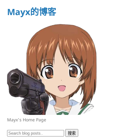
Mayx的博客
Mayx's Home Page