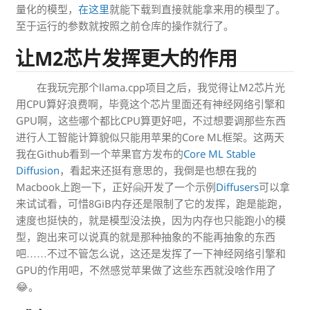
量化的模型，
在这里
就能下载到直接就能拿来用的模型了。
至于运行的参数就按照之前仓库的操作就行了。
让M2芯片发挥更大的作用
在我玩完那个llama.cpp项目之后，我觉得让M2芯片光
用CPU算好浪费啊，毕竟这个芯片里面还有神经网络引擎和
GPU啊，这些哪个都比CPU算更好吧，不过想要调那些东西
进行人工智能计算貌似只能用苹果的Core ML框架。这两天
我在Github看到一个苹果官方发布的
Core ML Stable
Diffusion
，看起来还挺有意思的，我倒是也想在我的
Macbook上跑一下，正好🤗开发了一个示例
Diffusers
可以拿
来试试看，可惜8GiB内存还是限制了它的发挥，跑是能跑，
速度也挺快的，就是模型没法换，因为内存也只能跑小的模
型，跑出来可以说真的就是那种抽象的不能再抽象的东西
吧……不过不管怎么说，这还是发挥了一下神经网络引擎和
GPU的作用吧，不然感觉苹果做了这些东西就没啥作用了
😂。