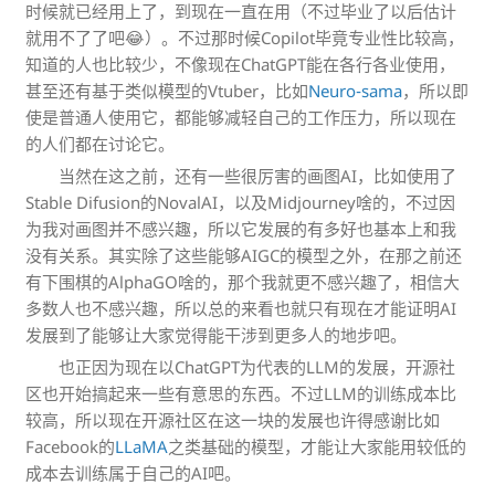
时候就已经用上了，到现在一直在用（不过毕业了以后估计
就用不了了吧😂）。不过那时候Copilot毕竟专业性比较高，
知道的人也比较少，不像现在ChatGPT能在各行各业使用，
甚至还有基于类似模型的Vtuber，比如
Neuro-sama
，所以即
使是普通人使用它，都能够减轻自己的工作压力，所以现在
的人们都在讨论它。
当然在这之前，还有一些很厉害的画图AI，比如使用了
Stable Difusion的NovalAI，以及Midjourney啥的，不过因
为我对画图并不感兴趣，所以它发展的有多好也基本上和我
没有关系。其实除了这些能够AIGC的模型之外，在那之前还
有下围棋的AlphaGO啥的，那个我就更不感兴趣了，相信大
多数人也不感兴趣，所以总的来看也就只有现在才能证明AI
发展到了能够让大家觉得能干涉到更多人的地步吧。
也正因为现在以ChatGPT为代表的LLM的发展，开源社
区也开始搞起来一些有意思的东西。不过LLM的训练成本比
较高，所以现在开源社区在这一块的发展也许得感谢比如
Facebook的
LLaMA
之类基础的模型，才能让大家能用较低的
成本去训练属于自己的AI吧。