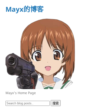
Mayx的博客
Mayx's Home Page