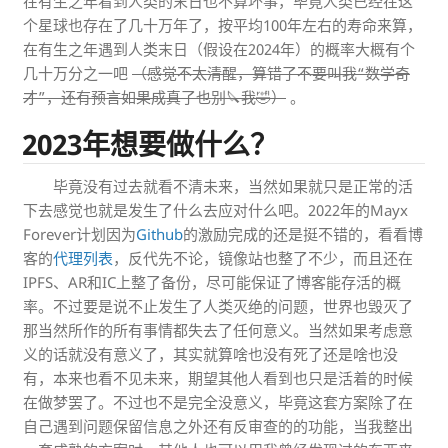
在有生之年看到人类的末日也不算坏事，毕竟人类已经在这
个星球也存在了几十万年了，按平均100年左右的寿命来算，
在有生之年遇到人类末日（假设在2024年）的概率大概有个
几十万分之一吧
（感觉不太清醒，算错了不要叫我“数学奇
才”，还有预言如果成真了也别🔪我🤣）
。
2023年想要做什么？
毕竟没有过去就看不清未来，当然如果就只是正常的活
下去感觉也就是发生了什么去应对什么吧。2022年的Mayx
Forever计划因为
Github
的激励完成的还是挺不错的，看看博
客的
代理列表
，反代先不论，镜像站也整了不少，而且还在
IPFS、AR和IC上整了备份，尽可能保证了博客能存活的概
率。不过要是说不止发生了人类灭绝的问题，世界也毁灭了
那当然所作的所有事情都失去了任何意义。当然如果考虑意
义的话就没有意义了，其实就算啥也没有死了还是啥也没
有，本来也看不见未来，期望其他人看到也只是活着的时候
在做梦罢了。不过也不是完全没意义，毕竟这套方案除了在
自己遇到问题保留信息之外还有反审查的的功能，当我整出