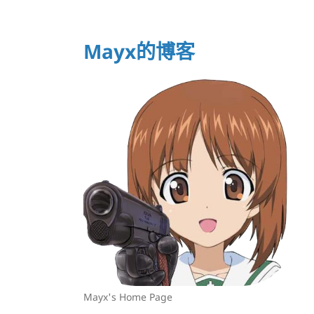
Mayx的博客
Mayx's Home Page