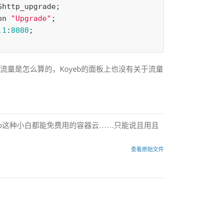
$
http_upgrade
;

on
"Upgrade"
;

.
1
:
8080
;

量是怎么算的，Koyeb的面板上也没有关于流量
yeb这种小白都能免费用的容器云……只能说且用且
查看原始文件