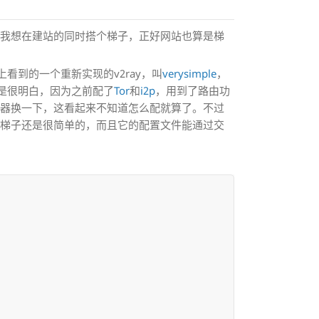
以我想在建站的同时搭个梯子，正好网站也算是梯
b上看到的一个重新实现的v2ray，叫
verysimple
，
不是很明白，因为之前配了
Tor
和
i2p
，用到了路由功
务器换一下，这看起来不知道怎么配就算了。不过
通梯子还是很简单的，而且它的配置文件能通过交