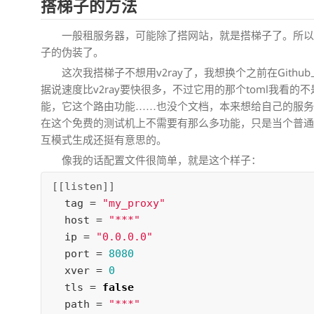
搭梯子的方法
一般租服务器，可能除了搭网站，就是搭梯子了。所
子的伪装了。
这次我搭梯子不想用v2ray了，我想换个之前在Githu
据说速度比v2ray要快很多，不过它用的那个toml我看的
能，它这个路由功能……也没个文档，本来想给自己的服
在这个免费的测试机上不需要有那么多功能，只是当个普
互模式生成还挺有意思的。
像我的话配置文件很简单，就是这个样子：
[[listen]]
tag
=
"my_proxy"
host
=
"***"
ip
=
"0.0.0.0"
port
=
8080
xver
=
0
tls
=
false
path
=
"***"