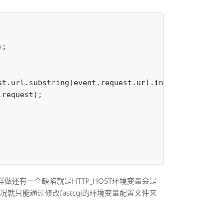
);
st
.
url
.
substring
(
event
.
request
.
url
.
indexOf
(
'
/
'
,
8
),
.
request
);
做还有一个缺陷就是HTTP_HOST环境变量会是
只能通过修改fastcgi的环境变量配置文件来