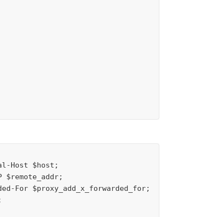
al
-
Host
 $
host
;

P
 $
remote_addr
;

ded
-
For
 $
proxy_add_x_forwarded_for
;


