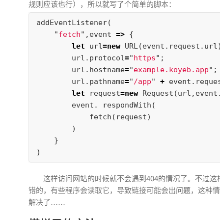
规则应该也行），所以就写了个简单的脚本：
addEventListener
(
"
fetch
"
,
event
=>
{
let
url
=
new
URL
(
event
.
request
.
url
url
.
protocol
=
"
https
"
;
url
.
hostname
=
"
example.koyeb.app
"
;
url
.
pathname
=
"
/app
"
+
event
.
reque
let
request
=
new
Request
(
url
,
event
event
.
respondWith
(
fetch
(
request
)
)
}
)
这样访问网站的时候就不会遇到404的情况了。不过这样
错的，有些程序会读取它，导致链接可能会出问题，这种情况就
解决了……