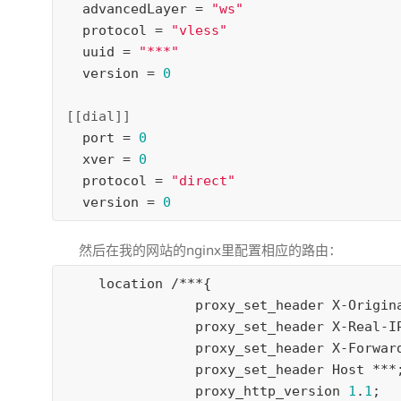
advancedLayer
=
"ws"
protocol
=
"vless"
uuid
=
"***"
version
=
0
[[dial]]
port
=
0
xver
=
0
protocol
=
"direct"
version
=
0
然后在我的网站的nginx里配置相应的路由：
location
 /***{

proxy_set_header
X
-
Origin
proxy_set_header
X
-
Real
-
I
proxy_set_header
X
-
Forwar
proxy_set_header
Host
 ***;
proxy_http_version
1
.
1
;
