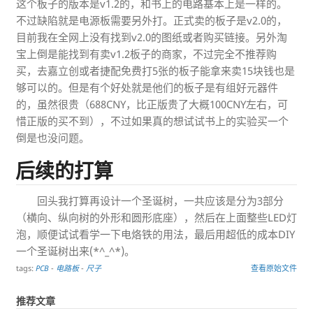
这个板子的版本是v1.2的，和书上的电路基本上是一样的。
不过缺陷就是电源板需要另外打。正式卖的板子是v2.0的，
目前我在全网上没有找到v2.0的图纸或者购买链接。另外淘
宝上倒是能找到有卖v1.2板子的商家，不过完全不推荐购
买，去嘉立创或者捷配免费打5张的板子能拿来卖15块钱也是
够可以的。但是有个好处就是他们的板子是有组好元器件
的，虽然很贵（688CNY，比正版贵了大概100CNY左右，可
惜正版的买不到），不过如果真的想试试书上的实验买一个
倒是也没问题。
后续的打算
回头我打算再设计一个圣诞树，一共应该是分为3部分
（横向、纵向树的外形和圆形底座），然后在上面整些LED灯
泡，顺便试试看学一下电烙铁的用法，最后用超低的成本DIY
一个圣诞树出来(*^_^*)。
tags:
PCB
-
电路板
-
尺子
查看原始文件
推荐文章