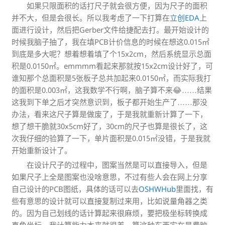
如果只限面积的话打尺子就会很方便，因为尺子的面积
并不大，但是会很长。所以我考虑了一下打算在
立创EDA
上
面进行设计，然后把Gerber文件给捷配去打。最开始设计的
时候我脑子抽了，我在填PCB计价信息的时候在想这0.015㎡
到底是多大呢？想着想着填了个15x2cm，然后系统显示总面
积是0.0150㎡。emmmm看起来那就按15x2cm设计好了，可
谁知那个总面积是5张板子总共加起来0.0150㎡，而实际我打
的面积是0.003㎡，这我数学不行啊，脑子算不来😂……结果
这我到下单之后才突然意识到，板子都开始生产了……那没
办法，看来这尺子算是做废了，于是我就重新计算了一下，
想了想干脆就30x5cm好了，30cm的尺子也算是很长了，这
次我仔细的验算了一下，单片面积是0.015㎡没错，于是我就
开始重新设计了。
在设计尺子的过程中，图案当然是可以直接导入，但是
如果尺子上全是图案也没啥意思，不过有些人会在网上分享
自己设计的PCB图纸，具体的话可以去
OSHWHub
里面找，有
些有意思的设计就可以直接复制过来用，比如说量角器之类
的。因为自己划线的话计算起来很麻烦，要把极坐标转换成