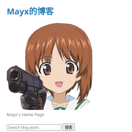
Mayx的博客
Mayx's Home Page