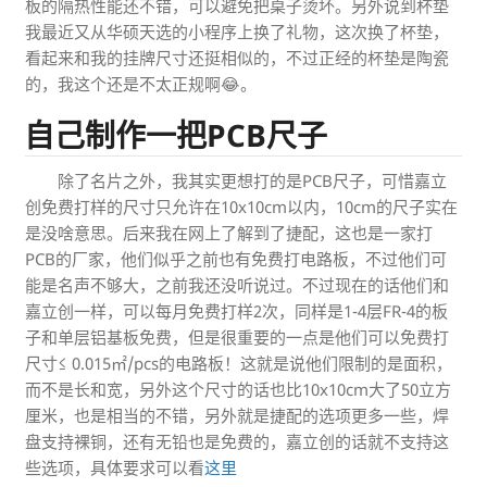
板的隔热性能还不错，可以避免把桌子烫坏。另外说到杯垫
我最近又从华硕天选的小程序上换了礼物，这次换了杯垫，
看起来和我的挂牌尺寸还挺相似的，不过正经的杯垫是陶瓷
的，我这个还是不太正规啊😂。
自己制作一把PCB尺子
除了名片之外，我其实更想打的是PCB尺子，可惜嘉立
创免费打样的尺寸只允许在10x10cm以内，10cm的尺子实在
是没啥意思。后来我在网上了解到了捷配，这也是一家打
PCB的厂家，他们似乎之前也有免费打电路板，不过他们可
能是名声不够大，之前我还没听说过。不过现在的话他们和
嘉立创一样，可以每月免费打样2次，同样是1-4层FR-4的板
子和单层铝基板免费，但是很重要的一点是他们可以免费打
尺寸≤ 0.015㎡/pcs的电路板！这就是说他们限制的是面积，
而不是长和宽，另外这个尺寸的话也比10x10cm大了50立方
厘米，也是相当的不错，另外就是捷配的选项更多一些，焊
盘支持裸铜，还有无铅也是免费的，嘉立创的话就不支持这
些选项，具体要求可以看
这里