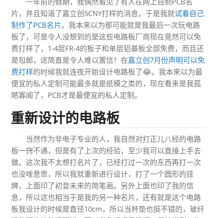
一年前的假期，我偶然看见了有人在网上自制PCB名
片，并且知道了嘉立创5CNY打样的消息，于是我就
试着自己
制作了PCB名片
。我本来以为那可能就是我最后一次玩电路
板了，可是令人没想到的是这些电路板厂商现在竟然可以免
费打样了，1-4层FR-4的板子和单层铝基板全部免费，而且还
是包邮，这简直是令人难以置信！在
嘉立创7月份声明可以免
费打样
的时候我就连夜开始设计电路板了😂。我本来以为最
便宜的私人定制可能最多就是纸模之类的，现在看来是我孤
陋寡闻了，PCB才是最便宜的私人定制。
重新设计的电路板
当然作为非电子专业的人，我自然对打正儿八经的电路
板一窍不通，但是有了上次的经验，至少我可以直接上手去
做。这次我不太想打名片了，已经打过一次的东西再打一次
也没啥意思，所以我就重新进行设计，打了一个圆形的挂
牌，上面印了初音未来的简笔画。另外上面也印了我的信
息，所以这也相当于是我的另一种名片，还有就是这个电路
板我设计的时候是直径10cm，所以当杯垫也挺不错的，玻纤