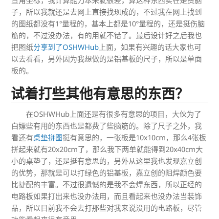
直角坐标，我计算能力本来就很差，算这种东西实在是费脑
子，所以我就还是去网上直接找现成的，不过我在网上找到
的图纸都没有1°量程的，基本上都是10°量程的，还是挺伤脑
筋的，不过没办法，有的用就不错了。最后设计好之后我也
把图纸
分享到了OSHWHub
上面，如果有兴趣的话大家也可
以去看看，另外因为我想做的是铝基板的尺子，所以是单面
板的。
试着打些其他有意思的东西？
在OSHWHub上面还是有很多有意思的项目，大伙为了
白嫖些有用的东西也是都费了些脑筋的。除了尺子之外，我
看还有
桌垫拼图
挺有意思的，一张板是10x10cm，那么4张板
拼起来就有20x20cm了，那么我下两单就能得到20x40cm大
小的桌垫了，还是挺有意思的，另外从这里我也发现嘉立创
的优势，那就是可以打绿色的铝基板，嘉立创的阻焊颜色要
比捷配的丰富。不过很遗憾的是我不会焊东西，所以正经的
电路板如果打出来也没办法用，而且看起来也没办法当装饰
品，所以目前我不会去打那些对我来说没用的电路板，尽管