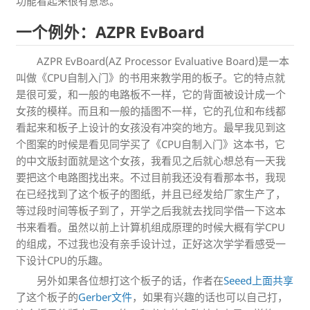
功能看起来很有意思。
一个例外：AZPR EvBoard
AZPR EvBoard(AZ Processor Evaluative Board)是一本
叫做《CPU自制入门》的书用来教学用的板子。它的特点就
是很可爱，和一般的电路板不一样，它的背面被设计成一个
女孩的模样。而且和一般的插图不一样，它的孔位和布线都
看起来和板子上设计的女孩没有冲突的地方。最早我见到这
个图案的时候是看见同学买了《CPU自制入门》这本书，它
的中文版封面就是这个女孩，我看见之后就心想总有一天我
要把这个电路图找出来。不过目前我还没有看那本书，我现
在已经找到了这个板子的图纸，并且已经发给厂家生产了，
等过段时间等板子到了，开学之后我就去找同学借一下这本
书来看看。虽然以前上计算机组成原理的时候大概有学CPU
的组成，不过我也没有亲手设计过，正好这次学学看感受一
下设计CPU的乐趣。
另外如果各位想打这个板子的话，作者在
Seeed上面共享
了这个板子的
Gerber文件
，如果有兴趣的话也可以自己打，