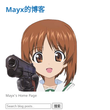
Mayx的博客
Mayx's Home Page