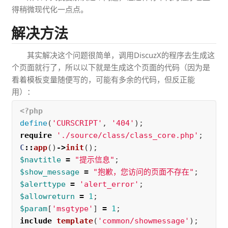
得稍微现代化一点点。
解决方法
其实解决这个问题很简单，调用DiscuzX的程序去生成这
个页面就行了，所以以下就是生成这个页面的代码（因为是
看着模板变量随便写的，可能有多余的代码，但反正能
用）：
<?php
define
(
'CURSCRIPT'
,
'404'
);
require
'./source/class/class_core.php'
;
C
::
app
()
->
init
();
$navtitle
=
"提示信息"
;
$show_message
=
"抱歉，您访问的页面不存在"
;
$alerttype
=
'alert_error'
;
$allowreturn
=
1
;
$param
[
'msgtype'
]
=
1
;
include
template
(
'common/showmessage'
);