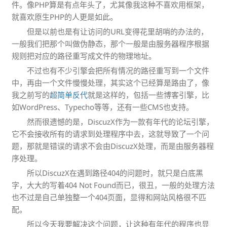
件。像PHP算是有点年头了，尤其像我这种不喜欢用框架，
就喜欢原生PHP的人更是如此。
但是以前也是有让访问的URL变得花里胡哨的办法的，
一般我们把那个叫做伪静态，那个一般是由服务器程序根据
规则把对应的路径重写成文件的物理地址。
不过也有不少引擎会把所有情况的路径重写到一个文件
中，再由一个文件慢慢处理，其实这个已经算是路由了，像
我之前写的
超简单反代
就是这样的，包括一些博客引擎，比
如WordPress、Typecho等等，还有一些CMS也支持。
然而很遗憾的是，DiscuzX作为一款有年代的论坛引擎，
它不会接收所有的请求到处理程序中去，这就导致了一个问
题，那就是错误的请求不会由DiscuzX处理，而是由服务器程
序处理。
所以DiscuzX在遇到路径404的问题时，就只是白底黑
字，大大的写着404 Not Found而已，很丑，一般的处理方法
也不过是自己单独整一个404页面，显得和网站风格很不匹
配。
所以今天我要解决这个问题，让这种有年代的程序也显