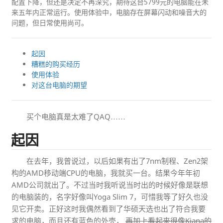
配置下降，但还是决定不再深究，期待这台5799元的电脑能在未
来五年内正常运行。使用体验中，电脑存在屏幕闪动和噪音大的
问题，但日常使用尚可。
起因
糟糕的购买经历
使用体验
对这台电脑的期望
买个电脑真是太难了QAQ……
起因
在去年，我曾说过，以后如果有出了7nm制程、Zen2架
构的AMD移动端CPU的电脑，我就买一台。结果今年年初
AMD公司就出了。不过当时我听说当时出的时候好像是联想
的电脑装的，名字好像叫Yoga Slim 7，可惜我等了好久也没
见它开卖。正好这时我偶然看到了华硕天选也出了符合我要
求的电脑，而且还有蓝色的外壳，
再加上看起来很像Kiana的