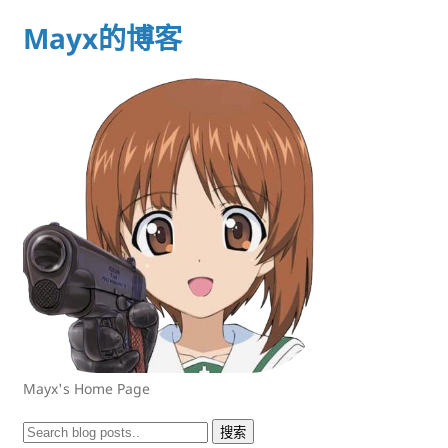
Mayx的博客
Mayx's Home Page