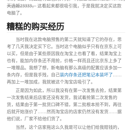
天选姬23333，
这看起来都很吸引我，于是我就决定买这款
电脑了。
糟糕的购买经历
当时我在这款电脑预售的第二天就知道了它的存在，思
考了几天我决定买下它。当时这个电脑似乎只有在京东上可
以买，但是由于某些原因我在淘宝上也看了看，结果淘宝上
也有，能加内存条还不用抢，价格一样而且还比京东上多了
一堆赠品。我想了想，新电脑有那么高级的配置应该多加一
条内存，但是我手残，自己
装内存条还把笔记本装坏了
……
再加上一堆加成，我就被这个淘宝店吸引了。
正是因为如此，所以我没有在第一次发售去抢，结果第
一次发售结束后店家还没有发货，我试着抢第二次发售的
货，结果由于第一批货口碑不错，第二批根本抢不到，再往
后就开始涨价了……然而淘宝店的店家仍然没有发货……据
他们说，厂家不给他们货了。
当然，这个店家拖这么久我是可以让他们给我赔钱的，