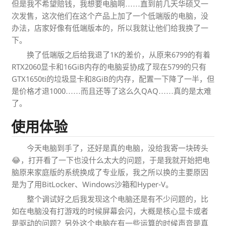
但是我不希望赔钱，我想要电脑啊……直到前几天华硕又一
次发售，这次他们在这个产品上加了一个低端版的电脑，没
办法，店家好像有低端版本的，所以我就让他们给我换了一
下。
换了低端版之后给我退了1K的差价，从原来6799的有着
RTX2060显卡和16GiB内存的电脑妥协成了现在5799的只有
GTX1650ti的垃圾显卡和8GiB的内存，配置一下降了一半，但
是价格才退1000……而且还等了这么久QAQ……真的是太难
了。
使用体验
今天电脑到手了，还好是真的电脑，没给我寄一块砖头
😂，打开看了一下也没什么太大的问题，于是我就开始把电
脑原来家庭版的系统换成了专业版，我之所以换的主要原因
是为了用BitLocker、Windows沙箱和Hyper-V。
整个调试好之后我发现这个电脑还是有不少问题的，比
如在电脑没有打游戏的时候屏幕会闪，大概是核心显卡或者
是驱动的问题？另外这个电脑在有一些运算的时候声音是真