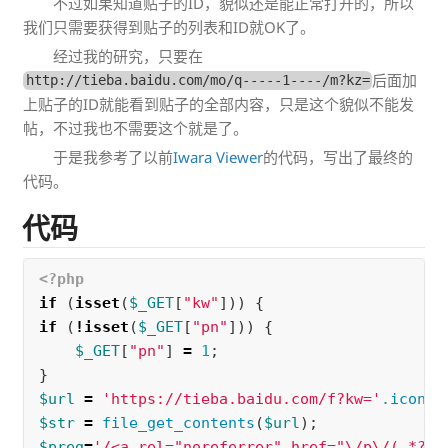
不过如果知道贴子的ID，貌似还是能正常打开的，所以
我们只需要获得到贴子的列表和ID就OK了。
经过我的研究，只要在
后面加
http://tieba.baidu.com/mo/q-----1----/m?kz=
上贴子的ID就能看到贴子的全部内容，只是这个貌似不能发
帖，不过我也不需要这个就是了。
于是我参考了以前
Iwara Viewer
的代码，写出了最终的
代码。
代码
<?php
if
(
isset
(
$_GET
[
"kw"
]))
{
if
(
!
isset
(
$_GET
[
"pn"
]))
{
$_GET
[
"pn"
]
=
1
;
}
$url
=
'https://tieba.baidu.com/f?kw='
.
iconv
(
$str
=
file_get_contents
(
$url
);
$preg
=
'/<a rel="noreferrer" href="\/p\/(.*?)"