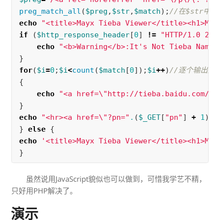
preg_match_all
(
$preg
,
$str
,
$match
);
//在$str中
echo
"<title>Mayx Tieba Viewer</title><h1>May
if
(
$http_response_header
[
0
]
!=
"HTTP/1.0 200
echo
"<b>Warning</b>:It's Not Tieba Name<
}
for
(
$i
=
0
;
$i
<
count
(
$match
[
0
]);
$i
++
)
//逐个输出超
{
echo
"<a href=
\"
http://tieba.baidu.com/mo
}
echo
"<hr><a href=
\"
?pn="
.
(
$_GET
[
"pn"
]
+
1
)
.
"
}
else
{
echo
'<title>Mayx Tieba Viewer</title><h1>May
}
虽然说用JavaScript貌似也可以做到，可惜我学艺不精，
只好用PHP解决了。
演示