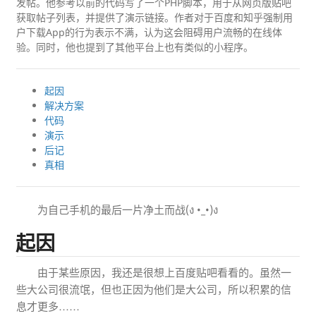
发帖。他参考以前的代码写了一个PHP脚本，用于从网页版贴吧
获取帖子列表，并提供了演示链接。作者对于百度和知乎强制用
户下载App的行为表示不满，认为这会阻碍用户流畅的在线体
验。同时，他也提到了其他平台上也有类似的小程序。
起因
解决方案
代码
演示
后记
真相
为自己手机的最后一片净土而战(ง •_•)ง
起因
由于某些原因，我还是很想上百度贴吧看看的。虽然一
些大公司很流氓，但也正因为他们是大公司，所以积累的信
息才更多……