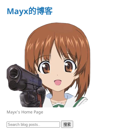
Mayx的博客
Mayx's Home Page