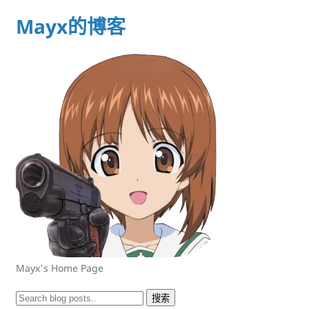
Mayx的博客
Mayx's Home Page