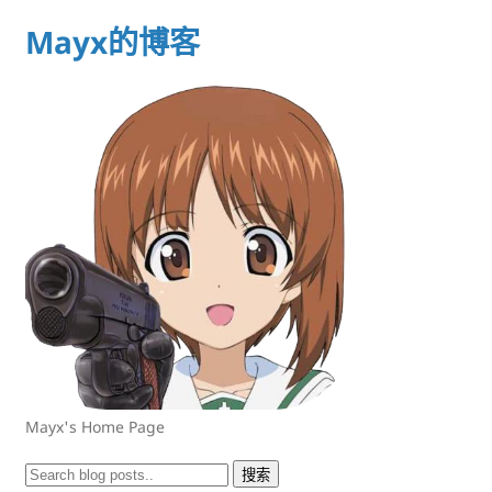
Mayx的博客
Mayx's Home Page