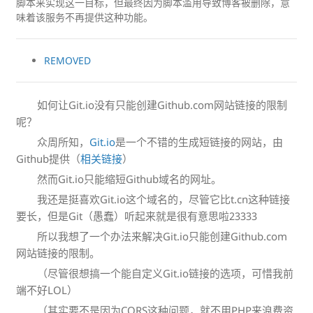
脚本来实现这一目标，但最终因为脚本滥用导致博客被删除，意
味着该服务不再提供这种功能。
REMOVED
如何让Git.io没有只能创建Github.com网站链接的限制
呢？
众周所知，
Git.io
是一个不错的生成短链接的网站，由
Github提供（
相关链接
）
然而Git.io只能缩短Github域名的网址。
我还是挺喜欢Git.io这个域名的，尽管它比t.cn这种链接
要长，但是Git（愚蠢）听起来就是很有意思啦23333
所以我想了一个办法来解决Git.io只能创建Github.com
网站链接的限制。
（尽管很想搞一个能自定义Git.io链接的选项，可惜我前
端不好LOL）
（其实要不是因为CORS这种问题，就不用PHP来浪费资