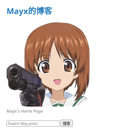
Mayx的博客
Mayx's Home Page