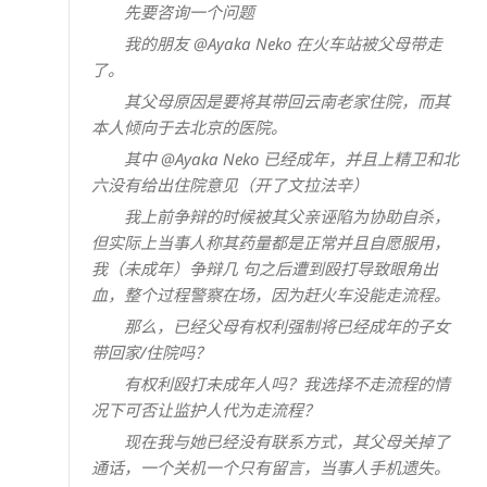
先要咨询一个问题
我的朋友 @Ayaka Neko 在火车站被父母带走
了。
其父母原因是要将其带回云南老家住院，而其
本人倾向于去北京的医院。
其中 @Ayaka Neko 已经成年，并且上精卫和北
六没有给出住院意见（开了文拉法辛）
我上前争辩的时候被其父亲诬陷为协助自杀，
但实际上当事人称其药量都是正常并且自愿服用，
我（未成年）争辩几 句之后遭到殴打导致眼角出
血，整个过程警察在场，因为赶火车没能走流程。
那么，已经父母有权利强制将已经成年的子女
带回家/住院吗？
有权利殴打未成年人吗？我选择不走流程的情
况下可否让监护人代为走流程？
现在我与她已经没有联系方式，其父母关掉了
通话，一个关机一个只有留言，当事人手机遗失。