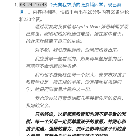
今天向我求助的张恩辅同学，现已离
03-24 17:43
世。
。
内容已删除
，快照里看出在20分钟内有69条评论
和230个赞。
通过朋友向我求助 @Ayaka Neko 张恩辅同学现
已离世，刚刚和她妈妈通过电话，她在家中自杀，
抢救无效结束了自己的生命。
对不起，我没能帮到她，没能把她救出来。
我应该早一些看到的，如果再早些报警的话，
可能就不会闹到这种地步。
我们也不能冤枉任何一个好人，安宁市好孩子
教育学校是一所正规的学校，没有接收张恩辅同
学，她是回到家里才做的这一切。
我也没办法再苛责她那几乎哭到失声的母亲，
和她的父亲。
只能够说，这是家庭教育和沟通不足导致的悲
剧，每一个父母一定要尊重孩子的意愿，并耐心和
孩子沟通，强硬的暴力、训斥会影响到孩子们的身
心健康，甚至会发生比如现在这样的悲剧。