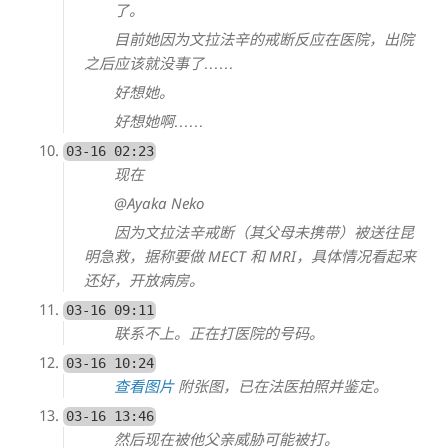
了。
目前她因为文拉法辛的戒断反应在医院，出院
之后应该就没事了……
好想她。
好想她啊……
03-16 02:23
现在
@Ayaka Neko
因为文拉法辛戒断（其父母未携带）被送往昆
明急救，据称要做 MECT 和 MRI，具体情况看起来
还好，开放病房。
03-16 09:11
联系不上。正在打医院的号码。
03-16 10:24
查看图片
附张图，已在法医拍照并鉴定。
03-16 13:46
然后现在被他父亲威胁可能被打。