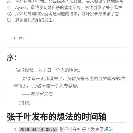
意，且存在暴力行为。文章描述了从报警、寻求警察帮助到联系
不上Ayaka，最终发现她自杀的悲剧结局。事件引发了关于监护
权、抑郁症处理和家庭沟通问题的讨论，呼吁家长尊重孩子意
愿，避免类似悲剧的发生。
序：
序：
吸取经验，为了每一个人的明天。
如果有一天我消失了，我想我是死在为自由而战的冲
锋路上， 而这不是一个人的悲剧。
——亚伦斯沃茨
（待续）
张千叶发布的想法的时间轴
张千叶在知乎上发表了
想法
2018-03-14 02:52