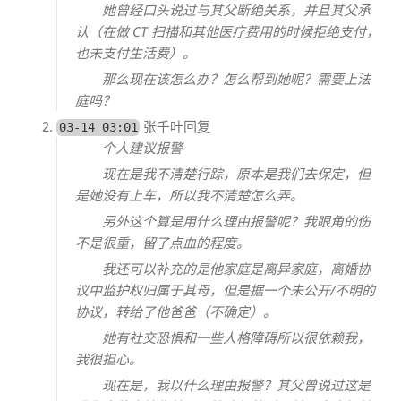
她曾经口头说过与其父断绝关系，并且其父承
认（在做 CT 扫描和其他医疗费用的时候拒绝支付，
也未支付生活费）。
那么现在该怎么办？怎么帮到她呢？需要上法
庭吗？
张千叶回复
03-14 03:01
个人建议报警
现在是我不清楚行踪，原本是我们去保定，但
是她没有上车，所以我不清楚怎么弄。
另外这个算是用什么理由报警呢？我眼角的伤
不是很重，留了点血的程度。
我还可以补充的是他家庭是离异家庭，离婚协
议中监护权归属于其母，但是据一个未公开/不明的
协议，转给了他爸爸（不确定）。
她有社交恐惧和一些人格障碍所以很依赖我，
我很担心。
现在是，我以什么理由报警？其父曾说过这是