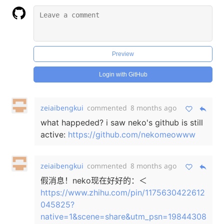
Preview
Login with GitHub
zeiaibengkui
commented
8 months ago
what happeded? i saw neko's github is still
active:
https://github.com/nekomeowww
zeiaibengkui
commented
8 months ago
假消息！neko现在好好的：＜
https://www.zhihu.com/pin/1175630422612
045825?
native=1&scene=share&utm_psn=19844308