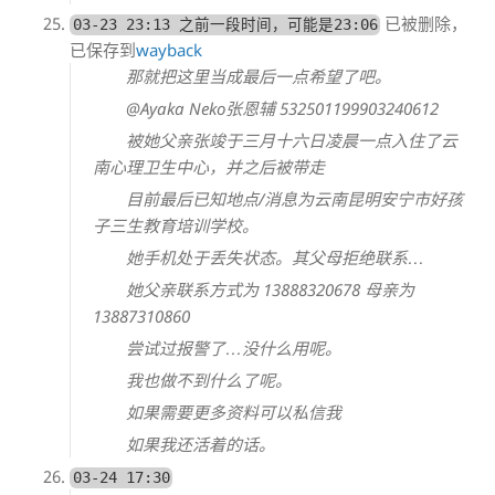
已被删除，
03-23 23:13 之前一段时间，可能是23:06
已保存到
wayback
那就把这里当成最后一点希望了吧。
@Ayaka Neko张恩辅 532501199903240612
被她父亲张竣于三月十六日凌晨一点入住了云
南心理卫生中心，并之后被带走
目前最后已知地点/消息为云南昆明安宁市好孩
子三生教育培训学校。
她手机处于丢失状态。其父母拒绝联系…
她父亲联系方式为 ‭13888320678‬ 母亲为
‭13887310860‬
尝试过报警了…没什么用呢。
我也做不到什么了呢。
如果需要更多资料可以私信我
如果我还活着的话。
03-24 17:30