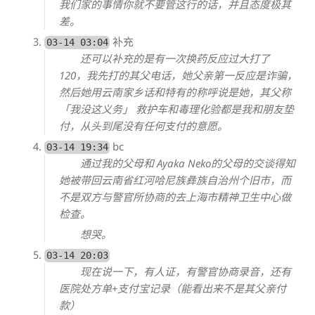
我们家的事情你就不要管这行的话，并且态度极其
差。
补充
03-14 03:04
还可以补充的是有一次换药反应过大打了
120，我先打的其父电话，她父亲第一反应是诈骗，
然后她用云南家乡话和特有的称呼说是她，其父称
「我没这义务」 救护车和毒理化验都是我和朋友垫
付，从头到尾没有任何支付的意愿。
bc
03-14 19:34
通过我的父母和 Ayaka Neko的父母的交谈得知
她被带回云南省红河哈尼族彝族自治州个旧市，而
不是双方与警官所协商的去上海市精神卫生中心做
检查。
想哭。
03-14 20:03
现在说一下，有人证，有警官协商录音，还有
医院处方单+支付宝记录（能看出来不是其父亲付
款）