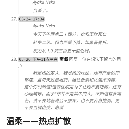
Ayaka Neko
自杀了。
03-24 17:34
Ayaka Neko
今天下午两点三十四分，抢救无效死亡
轻伤二级。视力严重下降，加鼻骨骨折。
视力从 1.0 到三百五十度近视。
樊郕
回复一位在想法下留言的用
03-26 下午11点左右
户
我是她的家人，我是她的妹妹，她有严重的抑
郁症，且每天过量服药，雌性激素和抗焦虑的药，
这个你们知道?送去医院是为了让她不要吃药，还有
心理辅导，面子?你并不是其中的人，不知道有多痛
苦，请不要站着说话不腰疼，也不要妄自揣测，更
不要当键盘侠，谢谢
温柔——热点扩散