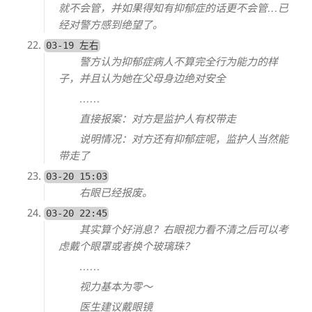
就不会管，并如果得知有抑郁症的话更不会管…已
经对警方感到绝望了。
03-19 左右
警方认为抑郁症病人不算完全行为能力的样
子，并且认为她在父母身边绝对安全
……
直接报案：对方是监护人有权带走
说明情况：对方还有抑郁症呢，监护人当然能
带走了
03-20 15:03
右眼已经报废。
03-20 22:45
其实算个好消息？右眼视力看不清之后可以考
虑戴个眼罩或者换个玻璃珠？
……
视力基本为零～
医生建议戴眼镜