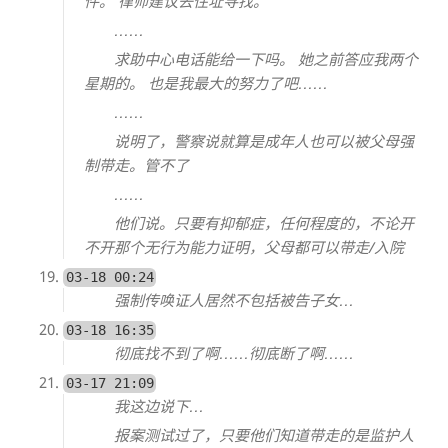
件。 律师建议去住址寻找。
……
求助中心电话能给一下吗。 她之前答应我两个
星期的。 也是我最大的努力了吧……
……
说明了，警察说就算是成年人也可以被父母强
制带走。管不了
……
他们说。只要有抑郁症，任何程度的，不论开
不开那个无行为能力证明，父母都可以带走/入院
03-18 00:24
强制传唤证人居然不包括被告子女…
03-18 16:35
彻底找不到了啊……彻底断了啊……
03-17 21:09
我这边说下…
报案测试过了，只要他们知道带走的是监护人